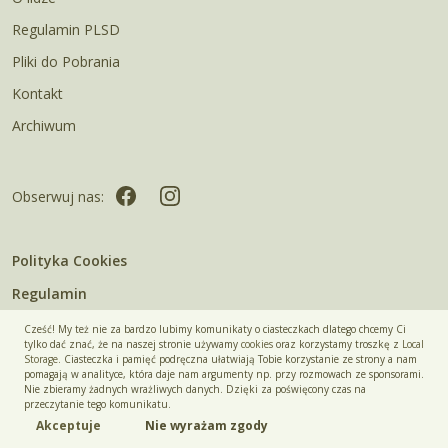
Regulamin PLSD
Pliki do Pobrania
Kontakt
Archiwum
Obserwuj nas:
Polityka Cookies
Regulamin
Cześć! My też nie za bardzo lubimy komunikaty o ciasteczkach dlatego chcemy Ci
© 2026 Polska Liga Strzelectwa Dynamicznego
tylko dać znać, że na naszej stronie używamy
cookies
oraz korzystamy troszkę z
Local
Storage
. Ciasteczka i pamięć podręczna ułatwiają Tobie korzystanie ze strony a nam
pomagają w analityce, która daje nam argumenty np. przy rozmowach ze sponsorami.
Nie zbieramy żadnych wrażliwych danych. Dzięki za poświęcony czas na
przeczytanie tego komunikatu.
Akceptuje
Nie wyrażam zgody